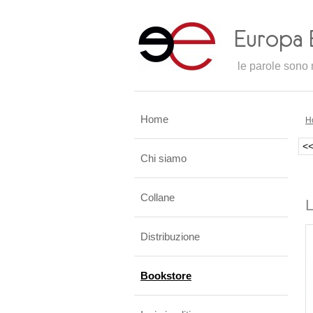
le parole sono m
Home
H
<
Chi siamo
Collane
L
Distribuzione
Bookstore