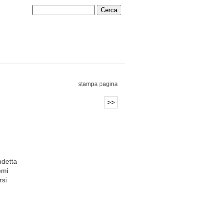
stampa pagina
>>
ndetta
emi
rsi