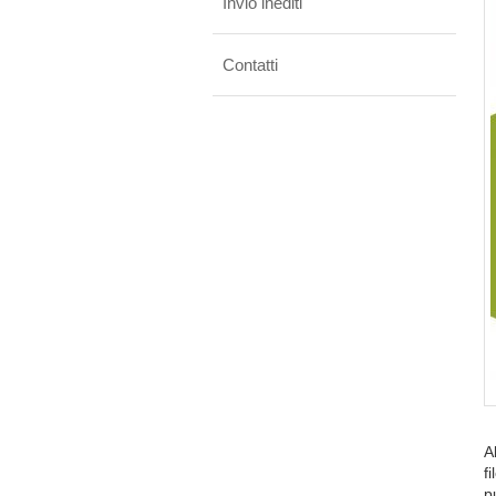
Invio inediti
Contatti
A
f
p