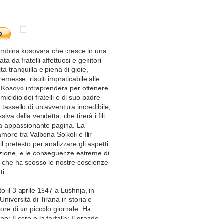
ambina kosovara che cresce in una
ta da fratelli affettuosi e genitori
ta tranquilla e piena di gioie,
emesse, risulti impraticabile alle
l Kosovo intraprenderà per ottenere
icidio dei fratelli e di suo padre
 tassello di un’avventura incredibile,
iva della vendetta, che tirerà i fili
ima appassionante pagina. La
ore tra Valbona Solkoli e Ilir
l pretesto per analizzare gli aspetti
nazione, e le conseguenze estreme di
 che ha scosso le nostre coscienze
ti.
 il 3 aprile 1947 a Lushnja, in
Università di Tirana in storia e
ore di un piccolo giornale. Ha
o: Il cero e la farfalla; Il grande