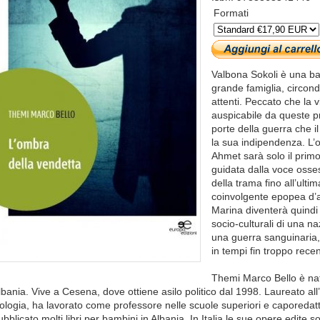
Formati
Valbona Sokoli è una b
grande famiglia, circonda
attenti. Peccato che la vi
auspicabile da queste pr
porte della guerra che i
la sua indipendenza. L’om
Ahmet sarà solo il primo
guidata dalla voce ossess
della trama fino all’ult
coinvolgente epopea d’am
Marina diventerà quindi i
socio-culturali di una 
una guerra sanguinaria,
in tempi fin troppo recen
Themi Marco Bello è nato
lbania. Vive a Cesena, dove ottiene asilo politico dal 1998. Laureato all’
ilologia, ha lavorato come professore nelle scuole superiori e caporedatt
ubblicato molti libri per bambini in Albania. In Italia le sue opere edite son