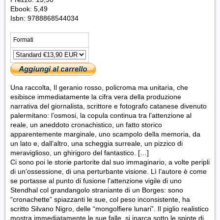
Ebook: 5,49
Isbn: 9788868544034
Formati
Una raccolta, Il geranio rosso, policroma ma unitaria, che
esibisce immediatamente la cifra vera della produzione
narrativa del giornalista, scrittore e fotografo catanese divenuto
palermitano: l’osmosi, la copula continua tra l’attenzione al
reale, un aneddoto cronachistico, un fatto storico
apparentemente marginale, uno scampolo della memoria, da
un lato e, dall’altro, una scheggia surreale, un pizzico di
meraviglioso, un ghirigoro del fantastico. […]
Ci sono poi le storie partorite dal suo immaginario, a volte peripli
di un’ossessione, di una perturbante visione. Lì l’autore è come
se portasse al punto di fusione l’attenzione vigile di uno
Stendhal col grandangolo straniante di un Borges: sono
“cronachette” spiazzanti le sue, col peso inconsistente, ha
scritto Silvano Nigro, delle “mongolfiere lunari”. Il piglio realistico
mostra immediatamente le sue falle, si inarca sotto le spinte di