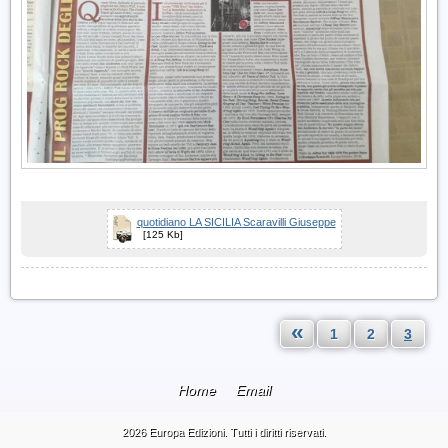
quotidiano LA SICILIA Scaravilli Giuseppe
[125 Kb]
«
1
2
3
Home
Email
2026 Europa Edizioni. Tutti i diritti riservati.