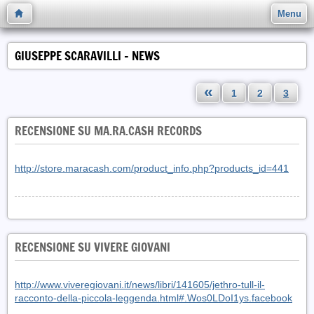
Menu
GIUSEPPE SCARAVILLI - NEWS
«
1
2
3
RECENSIONE SU MA.RA.CASH RECORDS
http://store.maracash.com/product_info.php?products_id=441
RECENSIONE SU VIVERE GIOVANI
http://www.viveregiovani.it/news/libri/141605/jethro-tull-il-
racconto-della-piccola-leggenda.html#.Wos0LDoI1ys.facebook