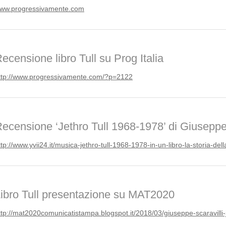
ww.progressivamente.com
ecensione libro Tull su Prog Italia
ttp://www.progressivamente.co
m/?p=2122
ecensione ‘Jethro Tull 1968-1978’ di Giuseppe
ttp://www.yvii24.it/musica-je
thro-tull-1968-1978-in-un-libr
o-la-storia-del
ibro Tull presentazione su MAT2020
ttp://mat2020comunicatistampa
.blogspot.it/2018/03/giuseppe-
scaravilli