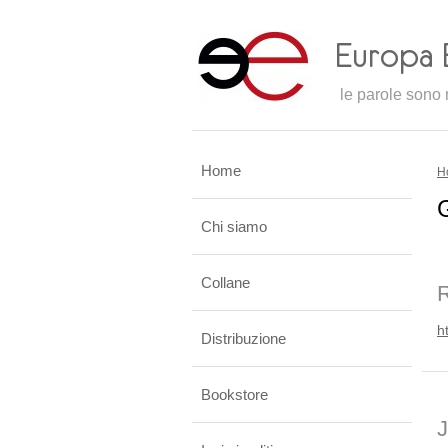
le parole sono m
Home
H
G
Chi siamo
Collane
R
h
Distribuzione
Bookstore
J