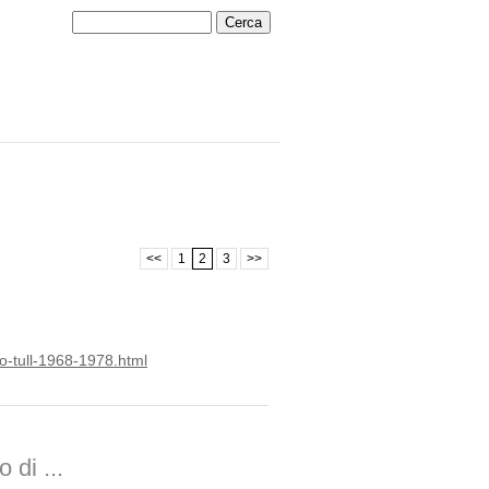
<<
1
2
3
>>
o-tull-1968
-1978.html
 di ...