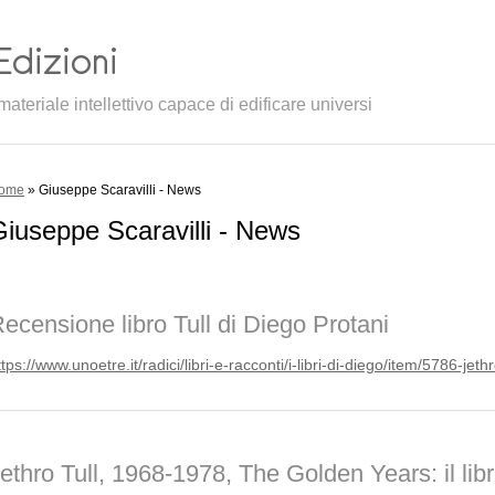
ateriale intellettivo capace di edificare universi
ome
» Giuseppe Scaravilli - News
iuseppe Scaravilli - News
ecensione libro Tull di Diego Protani
ttps://www.unoetre.it/radici/
libri-e-racconti/i-libri-di-di
ego/item/5786-jethr
ethro Tull, 1968-1978, The Golden Years: il libro