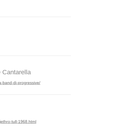
 Cantarella
la-band-di-prog
ressive/
-jethro-tull-1968.ht
ml