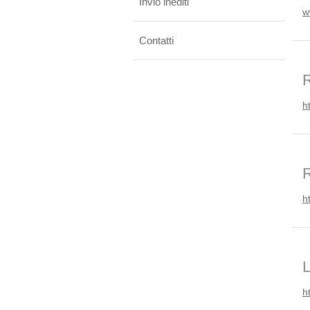
Invio inediti
w
Contatti
R
h
R
h
L
h