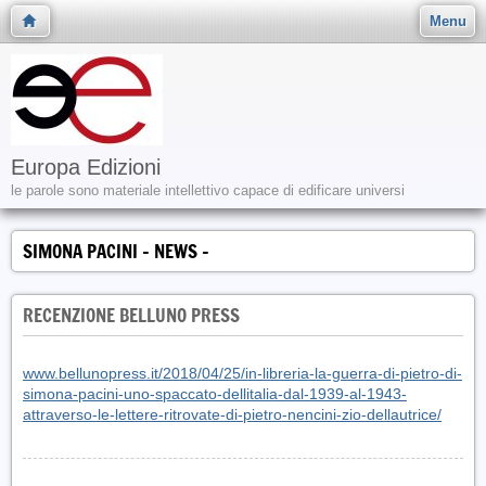
Menu
Europa Edizioni
le parole sono materiale intellettivo capace di edificare universi
SIMONA PACINI - NEWS -
RECENZIONE BELLUNO PRESS
www.bellunopress.it/2018/04/25/in-libreria-la-guerra-di-pietro-di-
simona-pacini-uno-spaccato-dellitalia-dal-1939-al-1943-
attraverso-le-lettere-ritrovate-di-pietro-nencini-zio-dellautrice/