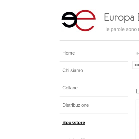
le parole sono m
Home
H
<
Chi siamo
Collane
L
Distribuzione
Bookstore