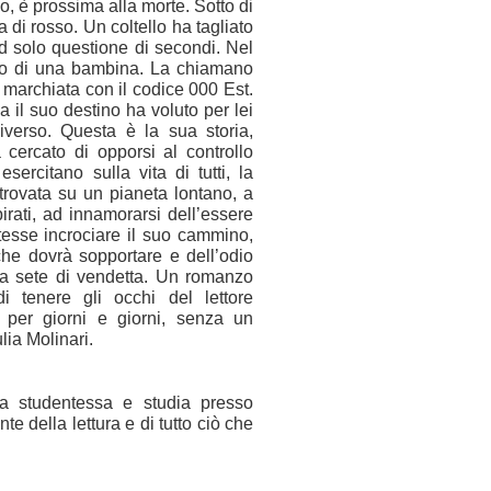
, è prossima alla morte. Sotto di
ia
di rosso. Un coltello ha tagliato
 ed solo questione
di secondi. Nel
anto di una bambina. La chiamano
 marchiata con il codice 000 Est.
a il suo
destino ha voluto per lei
iverso. Questa è la sua storia,
 cercato di opporsi al controllo
 esercitano
sulla vita di tutti, la
itrovata su un pianeta lontano,
a
pirati, ad innamorarsi dell’essere
tesse incrociare il suo cammino,
 che dovrà sopportare
e dell’odio
ua sete di vendetta. Un romanzo
i tenere gli occhi del lettore
e per giorni e giorni,
senza un
lia Molinari.
a studentessa e studia presso
te della lettura e di tutto ciò
che