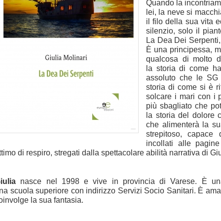
Quando la incontriamo
lei, la neve si macch
il filo della sua vita
silenzio, solo il pi
La Dea
Dei Serpenti,
È una principessa, m
qualcosa di molto d
la
storia di come ha
assoluto che le SG
storia di come si è r
solcare i mari con i 
più sbagliato che
po
la storia del dolore
che alimenterà la s
strepitoso,
capace d
incollati alle pagin
ttimo di respiro, stregati dalla spettacolare abilità narrativa di
Giu
iulia
nasce nel 1998 e vive in provincia di
Varese. È un
na
scuola superiore con indirizzo Servizi Socio
Sanitari. È aman
oinvolge la sua fantasia.