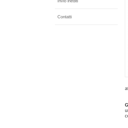
Invio inediti
Contatti
a
G
u
c