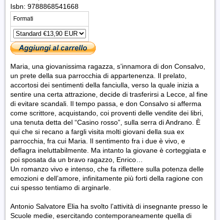
Isbn: 9788868541668
Formati
Maria, una giovanissima ragazza, s’innamora di don Consalvo,
un prete della sua parrocchia di appartenenza. Il prelato,
accortosi dei sentimenti della fanciulla, verso la quale inizia a
sentire una certa attrazione, decide di trasferirsi a Lecce, al fine
di evitare scandali. Il tempo passa, e don Consalvo si afferma
come scrittore, acquistando, coi proventi delle vendite dei libri,
una tenuta detta del “Casino rosso”, sulla serra di Andrano. È
qui che si recano a fargli visita molti giovani della sua ex
parrocchia, fra cui Maria. Il sentimento fra i due è vivo, e
deflagra ineluttabilmente. Ma intanto la giovane è corteggiata e
poi sposata da un bravo ragazzo, Enrico…
Un romanzo vivo e intenso, che fa riflettere sulla potenza delle
emozioni e dell’amore, infinitamente più forti della ragione con
cui spesso tentiamo di arginarle.
Antonio Salvatore Elia ha svolto l’attività di insegnante presso le
Scuole medie, esercitando contemporaneamente quella di