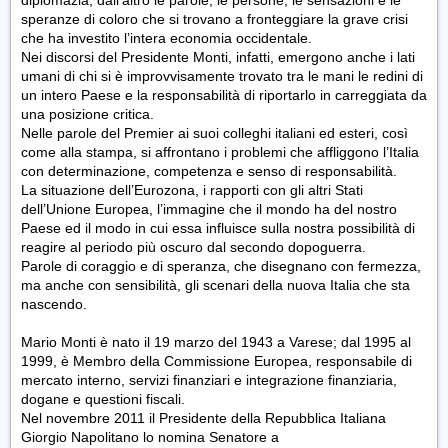
diplomazia; dall’altro le parole, le persone, le sensazioni e le
speranze di coloro che si trovano a fronteggiare la grave crisi
che ha investito l’intera economia occidentale.
Nei discorsi del Presidente Monti, infatti, emergono anche i lati
umani di chi si è improvvisamente trovato tra le mani le redini di
un intero Paese e la responsabilità di riportarlo in carreggiata da
una posizione critica.
Nelle parole del Premier ai suoi colleghi italiani ed esteri, così
come alla stampa, si affrontano i problemi che affliggono l’Italia
con determinazione, competenza e senso di responsabilità.
La situazione dell’Eurozona, i rapporti con gli altri Stati
dell’Unione Europea, l’immagine che il mondo ha del nostro
Paese ed il modo in cui essa influisce sulla nostra possibilità di
reagire al periodo più oscuro dal secondo dopoguerra.
Parole di coraggio e di speranza, che disegnano con fermezza,
ma anche con sensibilità, gli scenari della nuova Italia che sta
nascendo.
Mario Monti è nato il 19 marzo del 1943 a Varese; dal 1995 al
1999, è Membro della Commissione Europea, responsabile di
mercato interno, servizi finanziari e integrazione finanziaria,
dogane e questioni fiscali.
Nel novembre 2011 il Presidente della Repubblica Italiana
Giorgio Napolitano lo nomina Senatore a