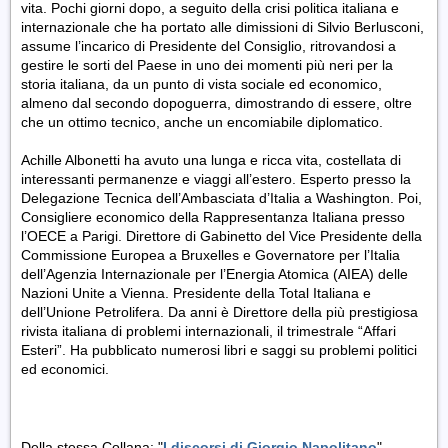
vita. Pochi giorni dopo, a seguito della crisi politica italiana e
internazionale che ha portato alle dimissioni di Silvio Berlusconi,
assume l’incarico di Presidente del Consiglio, ritrovandosi a
gestire le sorti del Paese in uno dei momenti più neri per la
storia italiana, da un punto di vista sociale ed economico,
almeno dal secondo dopoguerra, dimostrando di essere, oltre
che un ottimo tecnico, anche un encomiabile diplomatico.
Achille Albonetti ha avuto una lunga e ricca vita, costellata di
interessanti permanenze e viaggi all’estero. Esperto presso la
Delegazione Tecnica dell’Ambasciata d’Italia a Washington. Poi,
Consigliere economico della Rappresentanza Italiana presso
l’OECE a Parigi. Direttore di Gabinetto del Vice Presidente della
Commissione Europea a Bruxelles e Governatore per l’Italia
dell’Agenzia Internazionale per l’Energia Atomica (AIEA) delle
Nazioni Unite a Vienna. Presidente della Total Italiana e
dell’Unione Petrolifera. Da anni è Direttore della più prestigiosa
rivista italiana di problemi internazionali, il trimestrale “Affari
Esteri”. Ha pubblicato numerosi libri e saggi su problemi politici
ed economici.
Della stessa Collana: "
I discorsi di Giorgio Napolitano
"