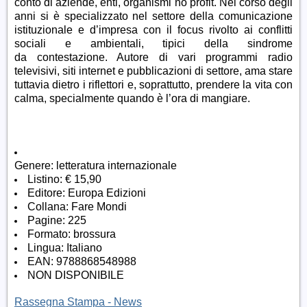
conto di aziende, enti, organismi no profit. Nel corso degli
anni si è specializzato nel settore della comunicazione
istituzionale e d’impresa con il focus rivolto ai conflitti
sociali e ambientali, tipici della sindrome
da contestazione. Autore di vari programmi radio
televisivi, siti internet e pubblicazioni di settore, ama stare
tuttavia dietro i riflettori e, soprattutto, prendere la vita con
calma, specialmente quando è l’ora di mangiare.
Genere:
letteratura internazionale
Listino:
€ 15,90
Editore:
Europa Edizioni
Collana:
Fare Mondi
Pagine:
225
Formato:
brossura
Lingua:
Italiano
EAN:
9788868548988
NON DISPONIBILE
Rassegna Stampa - News